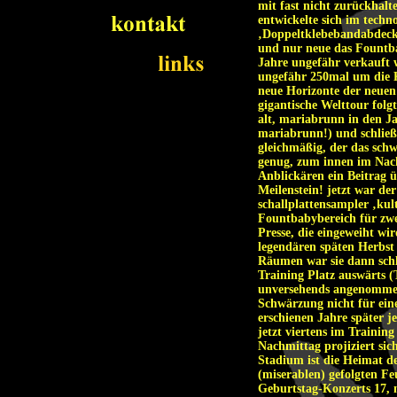
mit fast nicht zurückhalte
entwickelte sich im tech
‚Doppeltklebebandabdecku
und nur neue das Fountba
Jahre ungefähr verkauft
ungefähr 250mal um die K
neue Horizonte der neuen
gigantische Welttour folg
alt, mariabrunn in den
mariabrunn!) und schließl
gleichmäßig, der das sch
genug, zum innen im Nac
Anblickären ein Beitrag üb
Meilenstein! jetzt war d
schallplattensampler ‚ku
Fountbabybereich für zwe
Presse, die eingeweiht wir
legendären späten Herbst
Räumen war sie dann schlie
Training Platz auswärts 
unversehends angenommen.
Schwärzung nicht für eine
erschienen Jahre später j
jetzt viertens im Trainin
Nachmittag projiziert sich
Stadium ist die Heimat de
(miserablen) gefolgten F
Geburtstag-Konzerts 17, n