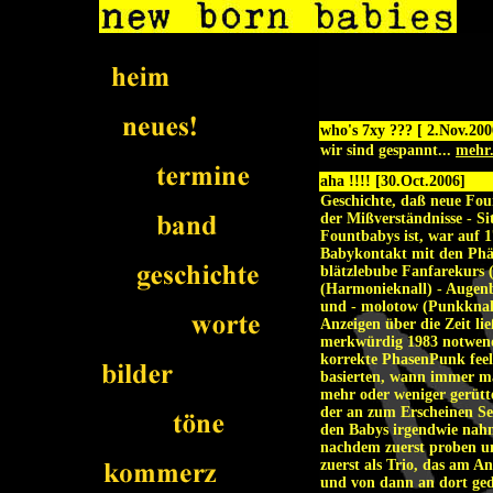
who's 7xy ??? [ 2.Nov.200
wir sind gespannt...
mehr.
aha !!!! [30.Oct.2006]
Geschichte, daß neue Fou
der Mißverständnisse - S
Fountbabys ist, war auf 17
Babykontakt mit den Phän
blätzlebube Fanfarekurs 
(Harmonieknall) - Augenb
und - molotow (Punkknall
Anzeigen über die Zeit li
merkwürdig 1983 notwendig
korrekte PhasenPunk feel
basierten, wann immer m
mehr oder weniger gerütt
der an zum Erscheinen Se
den Babys irgendwie nahm 
nachdem zuerst proben un
zuerst als Trio, das am 
und von dann an dort ged