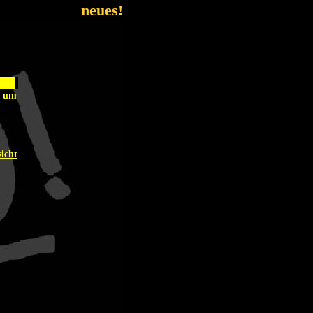
neues!
. um
icht