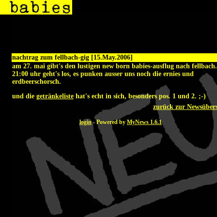
nachtrag zum fellbach-gig [15.May.2006]
am 27. mai gibt's den lustigen new born babies-ausflug nach fellbach
21:00 uhr geht's los, es punken ausser uns noch die
ernies
und
erdbeerschorsch
.
und die
getränkeliste
hat's echt in sich, besonders pos. 1 und 2. ;-)
zurück zur Newsübers
login
- Powered by
MyNews 1.6.1