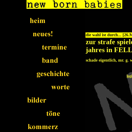
die wahl ist durch... [26.
zur strafe spie
jahres in FE
schade eigentlich, mr. g. w
log