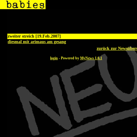
zweiter streich [19.Feb.2007]
diesmal mit arimaus am gesang
zurück zur Newsübers
login
- Powered by
MyNews 1.6.1