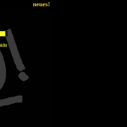
neues!
icht