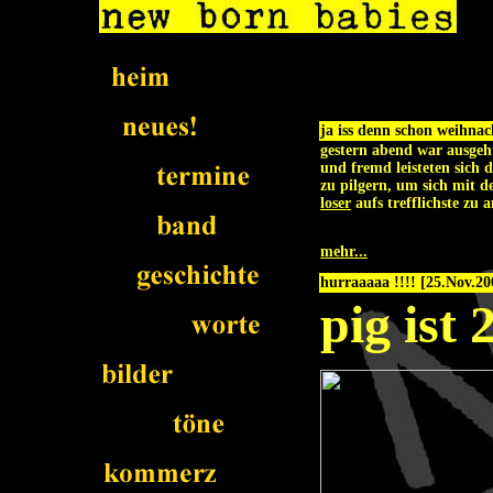
ja iss denn schon weihnac
gestern abend war ausgehta
und fremd leisteten sich d
zu pilgern, um sich mit 
loser
aufs trefflichste zu 
mehr...
hurraaaaa !!!! [25.Nov.20
pig ist 