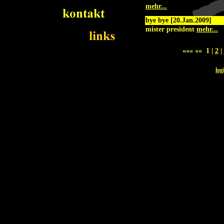
mehr...
bye bye [20.Jan.2009]
mister president
mehr...
««« «« 1 |
2
|
log