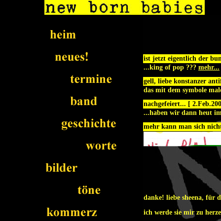
ist jetzt eigentlich der bu
...king of pop ???
mehr...
gell, liebe konstanzer ant
das mit dem symbole mal
nachgefeiert... [ 2.Feb.20
...haben wir dann heut i
mehr kann man sich nich
danke! liebe sheena, für d
ich werde sie mir zu her